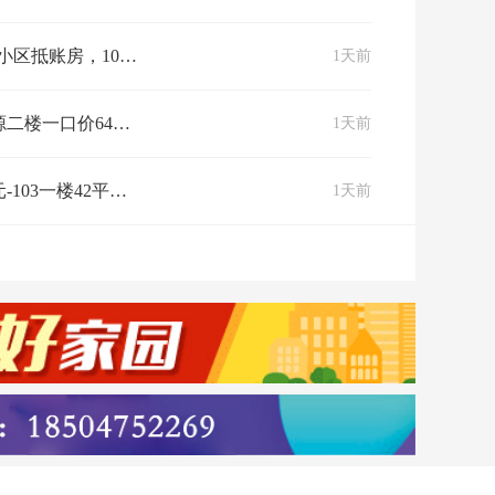
两室，133三室，价格优惠，可置换。
1天前
泰和悦澜山特价房源二楼一口价64万带车位有仓房家具家电齐全拎包入住首付一万仅此一套先到先得15047465672
1天前
温馨佳苑3号楼3单元-103一楼42平两室一厨一卫，家电齐全可直接拎包入住15004979183
1天前