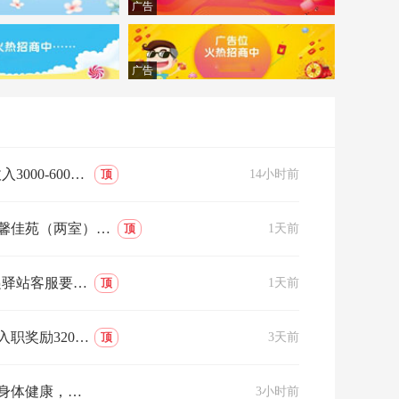
广告
广告
要求驾龄满三年，自己带车，车龄不超过八年。符合条件直接…
顶
14小时前
包入住，随时看房！​联系电话：1384755908813604750605
顶
1天前
接送孩子，工作时间自由主要负责快递入库，客诉处理等工作
顶
1天前
美团招聘长期骑手新人入职奖励3200元！！ 月工资5000-8000元/月多劳多得学历不限/经验不限 职位详情1.年龄:18-45周岁2.身…
顶
3天前
小区招聘保洁员，要求身体健康，干净利索！服从管理！不耽误接送孩子，有意者联系电话15947531997
3小时前