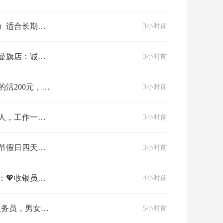
招一名医院联络员（女）适合长期出差工资3000元，沈阳，铁岭，山东联系电话陈经理13191531210
3小时前
宽厚合回味干锅鸭头奈曼旗店：诚聘以下岗位经理1名:底薪5000，要求有管理经验.服务员10名：底薪3500+200+200满勤公休。后厨人员…
3小时前
招会砌砖的工人，一天的活200元，18547572777
3小时前
奈曼玉米加工厂招工50人，工作一个多月，工资面议，[抱拳]有意者联系我15540557333
3小时前
招聘打荷两名公休三天节假日四天包吃住手机号：19304752066
3小时前
🛒【天天鲜超市】诚聘：💖收银员、理货员5名💖生鲜销售人员10名💷工资：3500--4000☎️求职热线：13488589382175…
4小时前
系电话1594705257813848938650
5小时前