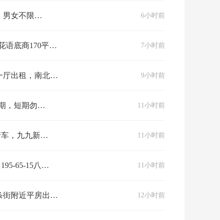
招：话务员[庆祝]要求：男女不限，沟通能力强。、口齿伶俐，有责任心，有经验优先，蒙汉均可[庆祝]薪资待遇：3000～6000元不等。[庆祝]…
6小时前
，带一年半房租，因家中有事出兑
7小时前
盛世国际一期三室一厅出租，南北通透，联系电话15144812172
9小时前
招聘门卫要求男士，长期，短期勿扰，年龄60岁以下，有保安证优先招聘助理负责日常传达，会电脑，会制作小视频。工资面议电话15504752075
11小时前
新，没怎么骑，350
11小时前
换车用不上了，15004911860
11小时前
奈曼街里，手机一条街附近平房出租，临近六中，天平超市，卧龙，家具齐全15947353012
12小时前