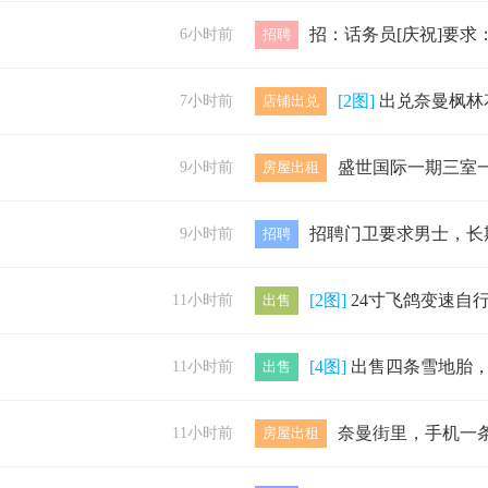
6小时前
招聘
[2图]
出兑奈曼枫林花语底商170平米
7小时前
店铺出兑
9小时前
房屋出租
9小时前
招聘
[2图]
24寸飞鸽变速自行车，九九
11小时前
出售
[4图]
出售四条雪地胎，195-65-15八成新，500元，
11小时前
出售
11小时前
房屋出租