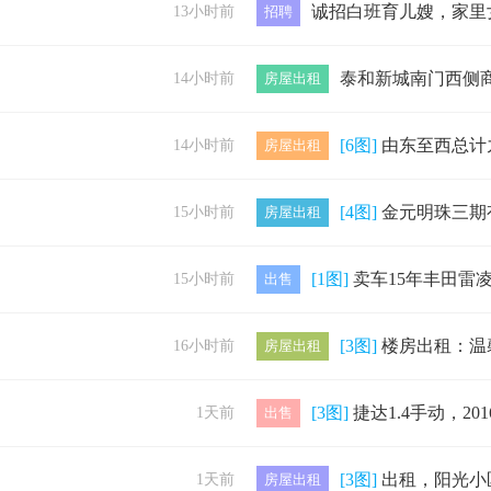
13小时前
招聘
14小时前
房屋出租
[6图]
由东至西总计九间｛楼上楼下｝东属**间第二间房租陆续到期对外出租（适
14小时前
房屋出租
[4图]
金元明珠三期有一电梯二楼54平米出租，家电家
15小时前
房屋出租
[1图]
卖车15年丰田雷凌手动检车保险来年5
15小时前
出售
[3图]
楼房出租：温馨佳苑小区四楼，设备齐全，拎包入住南北通透干净整洁，新按
16小时前
房屋出租
[3图]
捷达1.4手动，2016年上牌，个人一手，安全驾驶7万公里，原版原
1天前
出售
[3图]
出租，阳光小区，两室一厅，可月租可年租，价
1天前
房屋出租