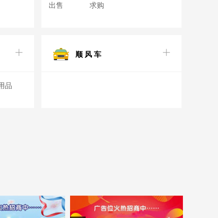
出售
求购
顺 风 车
用品