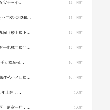
诚招白班育儿嫂，家里女宝十三个月，有育儿经验优先，爱干净有耐心，做简单家务。薪资可谈，有意者联系15750513847
13小时前
泰和新城南门西侧商业二楼出租​240平，可办公，开养生会所，美容院，**室，瑜伽馆，健身房等等，租金便宜，非诚勿扰​☎️：176475451…
14小时前
合农资销售，做库房等）另外欲诚心整体出售（总计由东至西楼上楼下九间）地址…
15小时前
具齐全，拎包入住看房电话📞18904755524
15小时前
月18747852935
16小时前
空调，洗衣机，热水器，紧邻一中，广场，政府，医院。一室一厅，适合一个人，…
16小时前
漆，上下班代步，小剐小蹭，未出过保险，
1天前
格面议，随时看房，联系电话15047465607
1天前