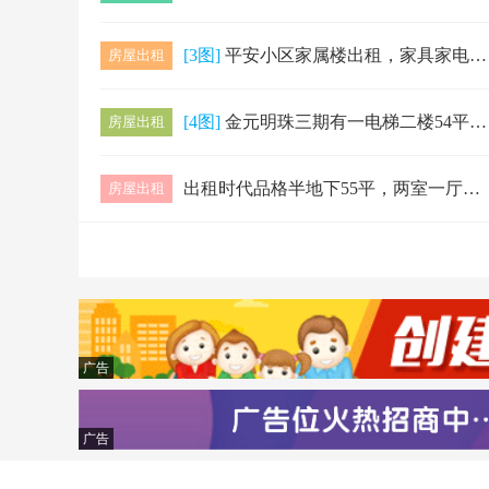
[3图]
平安小区家属楼出租，家具家电齐全，拎包入住！八中陪读首选！卧龙快餐东，有单间出租，可月租，包水电暖！联系电话13451352899
房屋出租
[4图]
金元明珠三期有一电梯二楼54平米出租，家电家具齐全，拎包入住看房电话📞18904755524
房屋出租
出租时代品格半地下55平，两室一厅一厨一卫家具家电齐全拎包入住，无线网都有，包大暖物业费，随时看房15247575081，临近三中，七中，医…
房屋出租
广告
广告