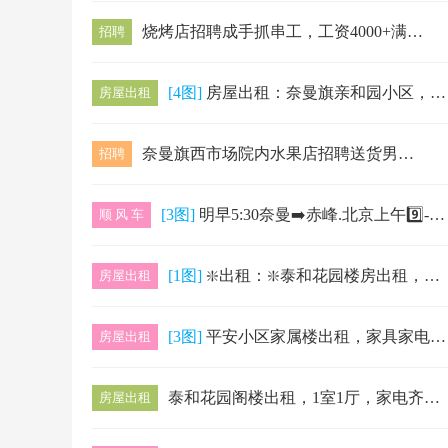
烧烤店招聘成手抓串工，工资4000+满勤500，后厨做锡纸类工资4000+满勤500，前厅成手服务员，工资4000+满勤500，工作时间下午…
招聘
[4图]
房屋出租：奈曼旗亲和园小区，60平，6楼，没电梯，两室一厅，10000/年，包物业大暖，随时入住，电器齐全的，房东直租
房屋出租
奈曼旗西市场院内水果店招聘送货男工，上班时间早3点半，其他时间面议，电话13789551021
招聘
[3图]
明早5:30奈曼➡️赤峰.北京上午9️⃣-🔟点赤峰→奈曼上午8~9点-奈曼➡️赤峰中午11-13点赤峰→奈曼营运网约☎️159047523…
顺 风 车
[1图]
❇️出租：❇️泰和花园楼房出租，四楼100平，干净整洁，包物业大暖费，小区有免费的停车位，紧邻一中和大医院。13739994443
房屋出租
[3图]
平安小区家属楼出租，家具家电齐全，拎包入住！八中附近陪读首选！卧龙快餐东有单间出租可月租包水电暖！联系电话：13451352899
房屋出租
泰和花园阁楼出租，1室1厅，家电齐全，拎包入住。13664013617
房屋出租