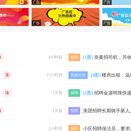
广告
广告
广告
广告
[1图]
奈曼招司机，月收入3000-6000，全职副职均可，不耽误其他工作，时间可以自由安排。
顶
4小时前
招聘
[4图]
楼房出租：温馨佳苑（两室）临近一中、体育场，交通便利，家电齐全，拎
顶
15小时前
房屋出租
[1图]
招聘金源明珠快递驿站客服要求女士，有耐心，金源明珠附近的优先考虑有孩子的不影响
顶
1天前
招聘
顶
1天前
招聘
2小时前
招聘