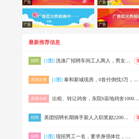
广告
广告
广告
广告
最新推荐信息
[1图]
洗涤厂招聘车间工人两人，男女不限。年龄45周岁以内。正常班，管中午工作餐。月薪2800+200满勤。要求肯吃苦耐劳。非诚及事多着绕行。
招聘
[1图]
泰和新城现房，0首付倒找3万，电梯16楼，，92平，两室一厅南北通透，比售楼处便宜11万，现价34.8万，定金留房15847517988微信…
房屋出售
出租、转让鸡舍，东院6亩地鸡舍1000平，住房108平，大库房130平，小库房36平，猪圈63平，三相电。能养18000只鸡，电话13274…
房屋出租
美团招聘长期骑手新人入职奖励2200元！！月工资5000-10000元/月多劳多得1.年龄:年满18周岁以上2.身体健康，品行端正，吃苦耐劳…
招聘
[1图]
现招男工一名，要求身强体壮，认真负责，敬业爱岗，工资面议
招聘