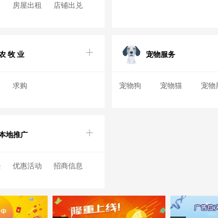
售
房屋出租
店铺出兑
息
房屋求购
农 牧 业
宠物服务
求购
宠物狗
宠物猫
宠物
本地推广
条
优惠活动
招商信息
息