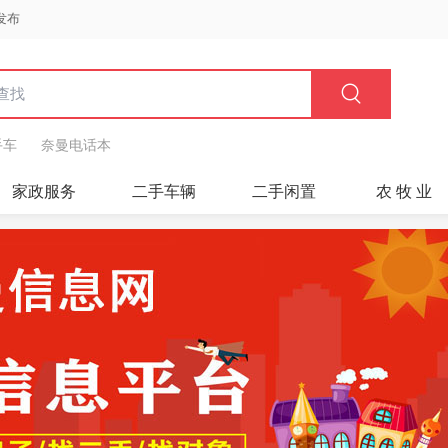
发布
手车
奈曼电话本
家政服务
二手车辆
二手闲置
农 牧 业