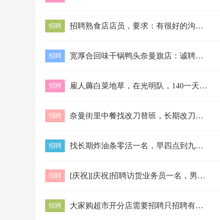
招聘熟食店店员，要求：有很好的沟通能力有责任心，工作认真，吃苦耐劳早班8点-晚7点，晚班5点半-9点半，晚班6点-12点，要长期的，年龄25…
招聘
宽厚合回味干锅鸭头奈曼旗店：诚聘以下岗位经理1名:底薪5000，要求有管理经验.服务员10名：底薪3500+200+200满勤公休。后厨人员…
招聘
雇人薅白菜地草，在光明队，140一天，九个小时，15540516814
招聘
奈曼街里中餐找改刀替班，长期改刀，电话18747531117
招聘
找长期炸油条零活一名，早四点到九点半15148785706
招聘
[庆祝][庆祝]招聘访货业务员一名，男女不限，需要有C1驾驶证优先录用，底薪加提成底薪3000➕1.5%提成，15148738978电话微信…
招聘
大家购超市开分店需要招聘只招聘有团结精神，沟通能力强的员工，工作岗位↓店长2名理货员若干名收银2名客服1名有意者进店可店面议底薪➕全勤奖＋绩…
招聘