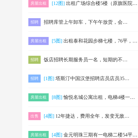
[12图]
出租广场综合楼5楼（原旗医院后，广场对面，文化馆东，兔儿岭超市对面，二中二小实验中学附近），2025年9月份重金重装，所用物料全部采用环保材…
房屋出租
招聘库管上午卸车，下午午放货，会开叉车的
招聘
[5图]
出租泰和花园步梯七楼，76平，两室一厅一厨一卫，包物业大暖。干净整洁，拎包入住。联系电话18501472830。
房屋出租
饭店招聘长期服务员一名，短期的不用，小店活好干，待遇面议，电话15149930309
招聘
[1图]
塔斯汀中国汉堡招聘店员店员3500-6000**10-15/小时班次：早班中班晚班一周一轮换联系电话：13235065521地址：奈曼老哈河…
招聘
[8图]
愉悦名城公寓出租，电梯4楼一室一厅一卫家具家电齐全拎包入住室内有中央空调，包大热物业，租金面议
房屋出租
[4图]
12年捷达，费用全年，发变无敌，到手一分不填，电话:15048542724奈曼街里随时看车。
出售
[4图]
金元明珠三期有一电梯二楼54平米出租，家电家具齐全，拎包入住看房电话📞18904755524
房屋出租