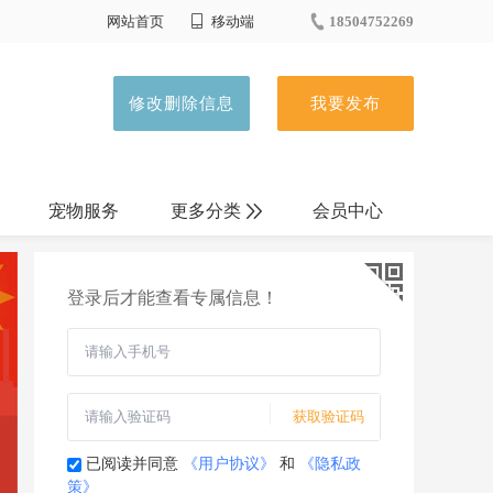
网站首页
移动端
18504752269
修改删除信息
我要发布
宠物服务
更多分类
会员中心
顺 风 车
登录后才能查看专属信息！
寻人寻物
本地推广
获取验证码
已阅读并同意
《用户协议》
和
《隐私政
策》